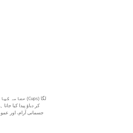
حجامہ کیا 
کر دباؤ پیدا کیا جا
جسمانی آرام، اور عموم