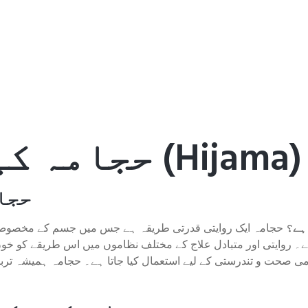
حجامہ کیا ہے؟ (Hijama)
حجا
ہے؟
حجامہ ایک روایتی قدرتی طریقہ ہے جس میں جسم کے مخصوص حصوں 
تا ہے۔ روایتی اور متبادل علاج کے مختلف نظاموں میں اس طریقے کو
ی صحت و تندرستی کے لیے استعمال کیا جاتا ہے۔ حجامہ ہمیشہ تربیت