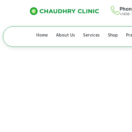
Phon
+1416-
Home
About Us
Services
Shop
Pr
 جس میں جسم کے
ں پر کپ (Cups) لگا کر دباؤ پیدا کیا
ی گردش کی سپورٹ