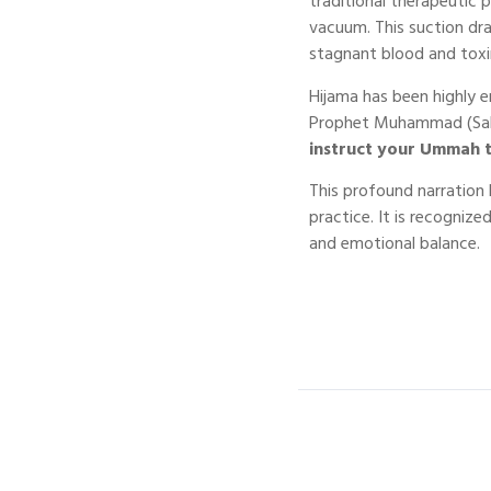
traditional therapeutic 
vacuum. This suction dra
stagnant blood and toxi
Hijama has been highly e
Prophet Muhammad (Salla
instruct your Ummah t
This profound narration 
practice. It is recognize
and emotional balance.