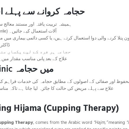
حجامہ کروانے سے پہلے اح
ہمیشہ تربیت یافتہ اور مستند معالج 
جراثیم سے پاک (Sterile) آلات استعمال کیے جائیں۔
 پتلا کرنے والی دوا استعمال کرتے ہیں، یا کسی دائمی بیماری میں مبتل
ڈاکٹر
حجامہ ہر فرد کے لیے یکساں من
علاج کے بعد پانی مناسب مقدار میں پ
Chaudhry Clinic میں حجامہ
علاج سے پہلے مریض کی حالت کا جائزہ لیا جاتا ہے تاکہ من
ing Hijama (Cupping Therapy)
upping Therapy
, comes from the Arabic word
“Hajm,”
meaning
“