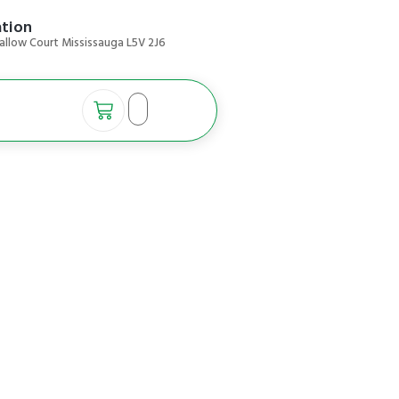
ation
allow Court Mississauga L5V 2J6
حجامہ ایک روایت
جاتا ہے۔ اس طریق