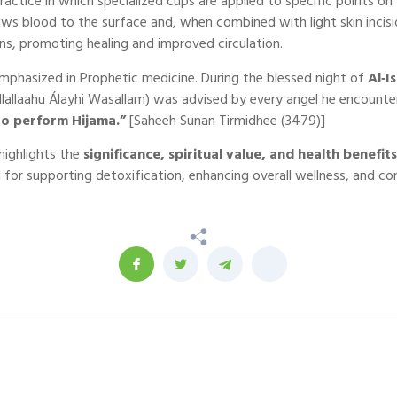
practice in which specialized cups are applied to specific points o
ws blood to the surface and, when combined with light skin incis
ns, promoting healing and improved circulation.
mphasized in Prophetic medicine. During the blessed night of
Al‑I
llaahu Álayhi Wasallam) was advised by every angel he encounte
o perform Hijama.”
[Saheeh Sunan Tirmidhee (3479)]
highlights the
significance, spiritual value, and health benefits
d for supporting detoxification, enhancing overall wellness, and co