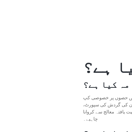
مہ کیا ہے؟
پر خصوصی کپ (Cups) لگا
 خون کی گردش کی سپورٹ،
 یافتہ معالج سے کروانا
چاہیے۔