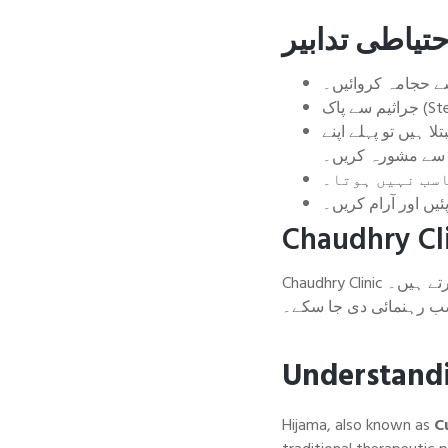
تیاطی تدابیر
سے حجامہ کروائیں۔
ا ہیں تو پہلے اپنے
 سے مشورہ کریں۔
اسب نہیں ہوتا۔
ئیں اور آرام کریں۔
Chaudhry Clinic میں تربیت یافتہ معالج محفوظ اور صفائی کے اصولوں کے مطابق حجامہ کی خدمات فراہم کرتے ہیں۔
اسب رہنمائی دی جا سکے۔
Understand
Hijama, also known as
C