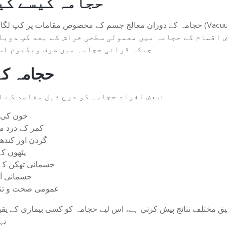
حجامہ کیسے کی
حجامہ کے دوران معالج جسم کے مخصوص مقامات پر کپ لگاتا ہے تاکہ ہلکا سا وی
 اقسام کے حجامہ میں معمولی سطحی خراش کے بعد کپ دوبا
جبکہ ڈرائی حجامہ میں صرف ویکیوم اس
حجامہ کے
بعض افراد حجامہ کو درج ذیل مقاصد کے لیے اختیار کرتے ہیں:
خون کی 
کمر کے درد م
گردن اور کندھو
پٹھوں ک
جسمانی تھکن ک
جسمانی آر
عمومی صحت و تن
 مختلف نتائج پیش کرتی ہے، اس لیے حجامہ کو کسی بیماری کے یقین
نہ