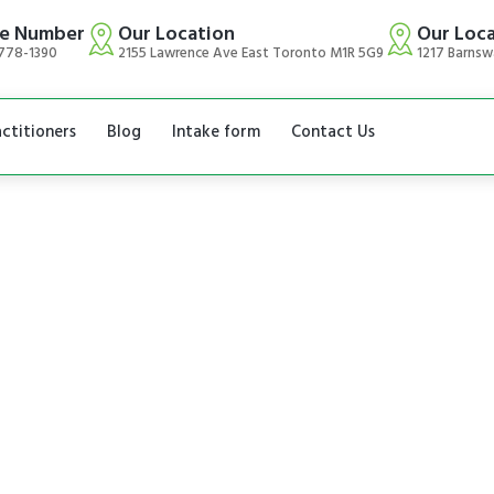
e Number
Our Location
Our Loc
778-1390
2155 Lawrence Ave East Toronto M1R 5G9
1217 Barnsw
actitioners
Blog
Intake form
Contact Us
ی علاجی طریقہ ہے
مخصوص حصو
ے کا مقصد خون ک