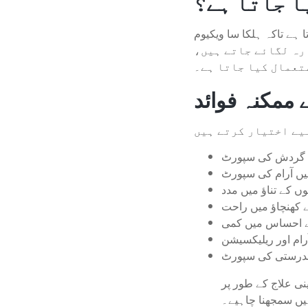
ا جاتا ہے؟
کیوم (Vacuum) پیدا ہو۔ روایتی
رہ لگائے جاتے ہیں،
تعمال کیا جاتا ہے۔
 ممکنہ فوائد
گردش کی سپورٹ
یں آرام کی سپورٹ
ں کے تناؤ میں مدد
ے کھنچاؤ میں راحت
ے احساس میں کمی
ام اور ریلیکسیشن
درستی کی سپورٹ
ی علاج کے طور پر
یں سمجھنا چاہیے۔