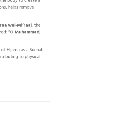
n the body to create a
ions, helps remove
sraa wal‑Mi’raaj
, the
red:
“O Muhammad,
of Hijama as a Sunnah
ntributing to physical