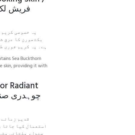
فریش لک 
یہ خصوصی کریم ک
بکتھورن کا عرق شا
ہے۔ یہ کریم فوری طو
ontains Sea Buckthorn
 skin, providing it with
or Radiant
چوہدری صندل
قدیم زمانے س
استعمال کیا جاتا رہ
صندل، ملتانی مٹی،