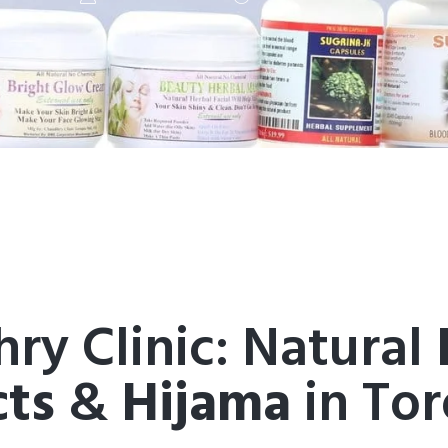
ry Clinic: Natural
ts
&
Hijama
in To