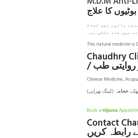
M.D.M Anti-Li
وٹیوں کا علاج
ے سے بالوں میں تمام
ے میں مدد ملتی ہے۔
This natural medicine is D
Chaudhry Cli
/
 روایتی طب
Chinese Medicine, Acupu
یتھک
حجامہ
(کپنگ تھراپی)
Book a
Hijama
Appoint
Contact Chau
 رابطہ کریں