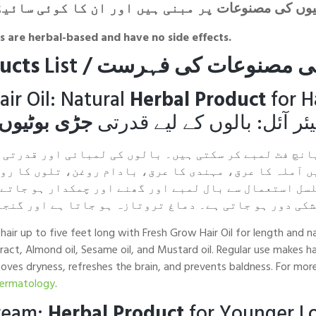
یوں کی مصنوعات
پر مبنی ہیں اور ان کا کوئی سائیڈ
s
are herbal-based and have no side effects.
ucts
List /
کی فہرست
مصنوعات
کی
ir Oil: Natural
Herbal Product
for H
ئر آئل: بالوں کے لیے قدرتی
جڑی بوٹیوں
انچ فٹ لمبے کر سکتی ہیں۔ بالوں کی لمبائی اور قدرتی 
ں آملہ کا عرق، مہندی کا عرق، بادام روغن، تلوں کا رو
لسل استعمال سے بال لمبے اور گھنے اور چمکدار ہو جاتے 
شکی دور ہو جاتی ہے۔ دماغ تروتازہ ہو جاتا ہے اور گنجا
ir up to five feet long with Fresh Grow Hair Oil for length and nat
act, Almond oil, Sesame oil, and Mustard oil. Regular use makes hair
oves dryness, refreshes the brain, and prevents baldness. For more h
ermatology
.
ream:
Herbal Product
for Younger Lo