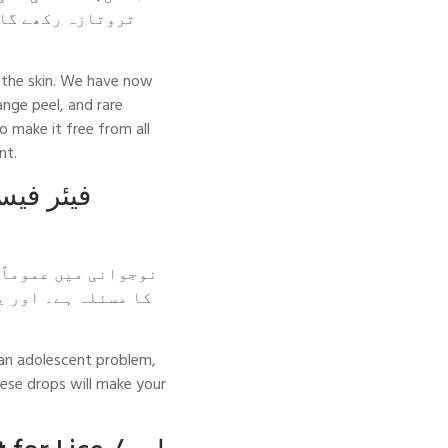
تروتازہ رکھے گا۔
ct the skin. We have now
ange peel, and rare
o make it free from all
nt.
فیئر فی
نوجوانی میں عموماً 
کا مسئلہ ہے۔ اور ی
ک
 an adolescent problem,
hese drops will make your