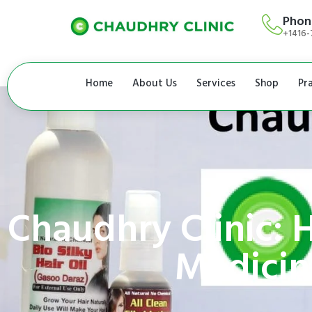
Phon
+1416-
Home
About Us
Services
Shop
Pr
Chaudhry Clinic: 
Medicin