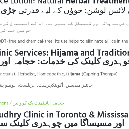
ce Lotion: Natural
Herbal Treatmen
ی لائس لوشن: جوؤں کے لیے قدرتی
جڑی ب
ی ٹی سے پاک اور کیمیکل کے بغیر ہے۔ اس کے استعمال کرن
جوئیں ختم کرن
DT-free and chemical-free. Its use helps to eliminate all lice in the 
nic Services:
Hijama
and Traditio
چوہدری کلینک کی خدمات
حجامہ
اور
ncturist, Herbalist, Homeopathic,
Hijama
(Cupping Therapy)
چائنیز میڈیسن، آکوپنکچرسٹ، ہربلسٹ، ہومیو پ،
ment /
حجامہ اپائنٹمنٹ بک کروائیں
dhry Clinic in Toronto & Mississ
اور مسیساگا میں چوہدری کلینک سے