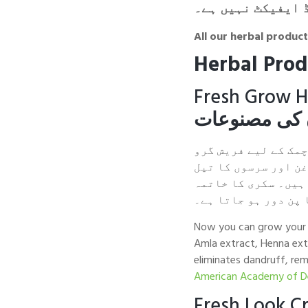
 ایفیکٹ نہیں ہے۔
All our
herbal product
Herbal Prod
Fresh Grow Ha
 کی مصنوعات
چمک کے لیے فریش گرو
غن اور سرسوں کا تیل
ہیں۔ سکری کا خاتمہ
 پن دور ہو جاتا ہے۔
Now you can grow your ha
Amla extract, Henna extr
eliminates dandruff, rem
American Academy of D
Fresh Look C