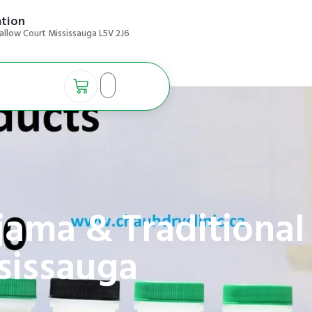
ation
allow Court Mississauga L5V 2J6
jama & Traditional
sissauga