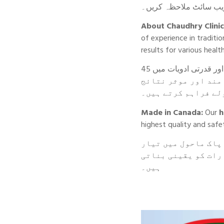
یب سائٹ ملاحظہ کریں۔
About Chaudhry Clinic
of experience in tradit
results for various healt
پاکستان میں قائم اور اب ٹورنٹو میں واقع، چوہدری کلینک روایتی اور قدرتی ادویات میں 45
 مند اور موثر نتائج
لے فراہم کرتے ہیں۔
Made in Canada:
Our
h
highest quality and safe
پاک ماحول میں تیار
ارات کو یقینی بناتی
ہیں۔