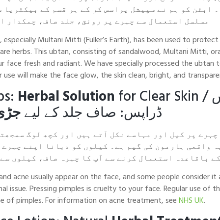
 ابٹن کو ہم نے سپیشل پراسس کر کے ہر قسم کے بیکٹریا س
مسلسل استعمال سے چہرے پر رونق، جلد صاف، چمکدار او
, especially Multani Mitti (Fuller’s Earth), has been used to prote
are herbs. This ubtan, consisting of sandalwood, Multani Mitti, or
our face fresh and radiant. We have specially processed the ubtan t
r use will make the face glow, the skin clean, bright, and transpare
ps:
Herbal Solution
for Clear Skin /
س
ڈراپس: صاف جلد کے لیے
جڑی 
چہرے پر کیل اور مہاسے نکل آتے ہیں اور کچھ لوگ سمجھت
ہ واقعی ہارمون کی گیم ہے۔ کیلوں کو دبانا اپنے چہرے 
ے باقاعدہ استعمال کرنے سے آپ کا چہرہ صاف، کیلوں سے 
 and acne usually appear on the face, and some people consider it
al issue. Pressing pimples is cruelty to your face. Regular use of t
ree of pimples. For information on acne treatment, see
NHS UK
.