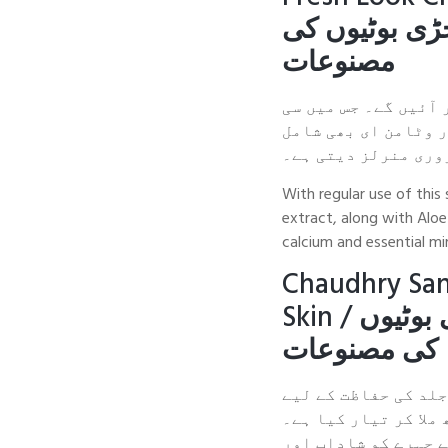
ڑی بوٹیوں کی
مصنوعات
 آئیں گے۔ جس میں سی
ر وٹامن ای بھی شامل
روری منرلز دیتی ہے۔
With regular use of this
extract, along with Aloe
calcium and essential mi
Chaudhry San
Skin /
بوٹیوں
کی مصنوعات
جلد کی حفاظت کے لیے
ملا کر تیار کیا ہے۔
 چہرے کو شاداب اور