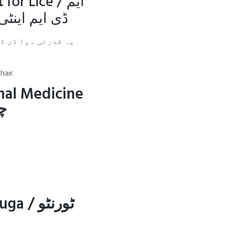
t
for Lice /
ایم
ڈی ایم اینٹ
یہ قدرتی دوا ڈی ڈ
hair.
nal Medicine
:
auga /
ٹورنٹو