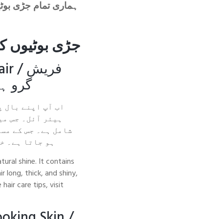
ہماری تمام
جڑی بوٹ
جڑی بوٹیوں 
air /
فریش
گرو ہی
اب آپ اپنے بال پ
ہیئر آئل۔ جس می
شامل ہے۔ جس کے مس
ہو جاتا ہے۔ خ
ural shine. It contains
 long, thick, and shiny,
air care tips, visit
oking Skin /