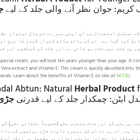
کریم: جوان نظر آنے والی جلد کے لیے
ج
ے مسلسل استعمال سے آپ اپنی عمر سے دس سال نوجوان نظر
مل کیا گیا ہے۔ اس کے ساتھ ساتھ کنوار گندل کا عرق او
ر پر جلد میں جذب ہو جاتی ہے اور جلد کو کیلشیم اور ض
 special cream, you will look ten years younger than your age. It c
 Vera extract and Vitamin E. This cream is quickly absorbed into the
nerals. Learn about the benefits of Vitamin E on skin at
NCCIH
.
dal Abtun: Natural
Herbal Product
f
 ابٹن: چمکدار جلد کے لیے قدرتی
جڑی 
ے ہی مٹی کو اور صاف ستھری مٹی (خصوصاً ملتانی مٹی) کو 
ا ہے۔ اب ہم نے اس کو دوسری نایاب جڑی بوٹیوں کے ساتھ 
 چھلکا نارنج اور نایاب اجزاء پر مشتمل یہ ابٹن آپ کے